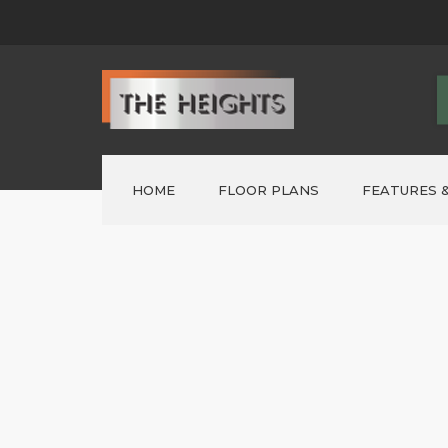
HOME
FLOOR PLANS
FEATURES &
FORMER ‘SHOWHOMES’
>
Lot 1 – AUSTIN
>
Lot 2 – PARKER
>
LOT 3 – ELWOOD
>
LOT 4 ~ NELSON
>
LOT 5 – NELSON
>