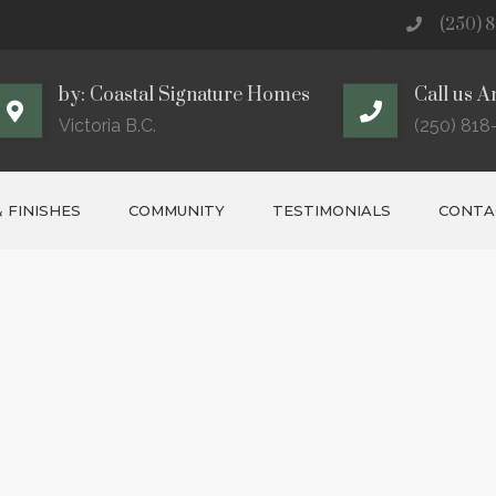
(250) 8
by: Coastal Signature Homes
Call us A
Victoria B.C.
(250) 818
 FINISHES
COMMUNITY
TESTIMONIALS
CONTAC