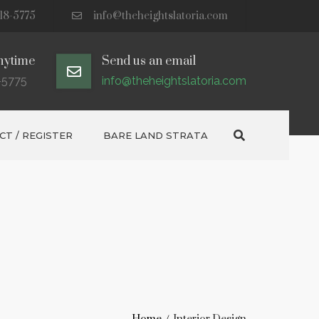
18-5775
info@theheightslatoria.com
nytime
Send us an email
-5775
info@theheightslatoria.com
Search
T / REGISTER
BARE LAND STRATA