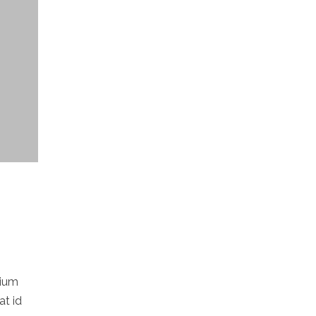
tium
at id