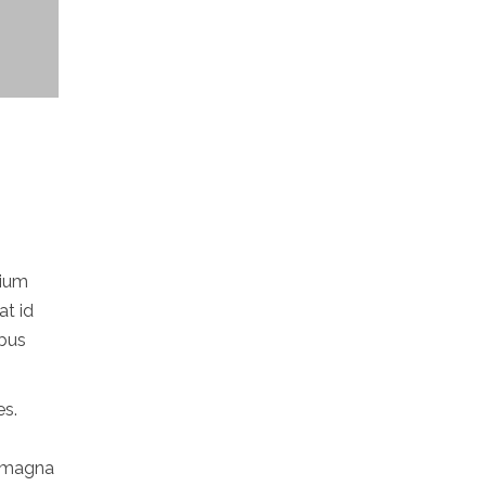
tium
at id
ibus
es.
o magna