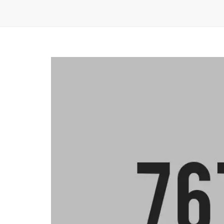
LOT 8 – RIPLEY
LOT 9 – GRAYSON
>
LOT 10 – WINDFIELD
>
LOT 11 – WINDFIELD
>
LOT 12 – JASPER
LOT 13 – OLIVER
>
LOT 14 – HUDSON
>
LOT 15 – STANLEY
LOT 16 – RISOM
>