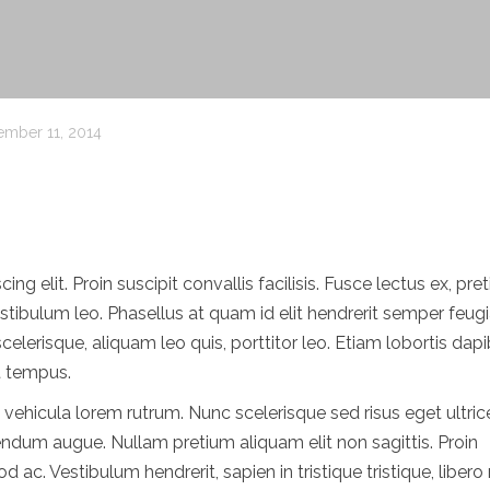
mber 11, 2014
g elit. Proin suscipit convallis facilisis. Fusce lectus ex, pre
 vestibulum leo. Phasellus at quam id elit hendrerit semper feugi
celerisque, aliquam leo quis, porttitor leo. Etiam lobortis dap
at tempus.
t vehicula lorem rutrum. Nunc scelerisque sed risus eget ultric
bendum augue. Nullam pretium aliquam elit non sagittis. Proin
ac. Vestibulum hendrerit, sapien in tristique tristique, liber