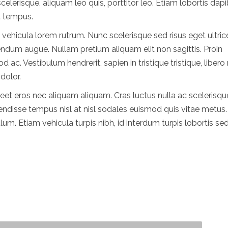
celerisque, aliquam leo quis, porttitor leo. Etiam lobortis dap
at tempus.
t vehicula lorem rutrum. Nunc scelerisque sed risus eget ultric
bendum augue. Nullam pretium aliquam elit non sagittis. Proin
ac. Vestibulum hendrerit, sapien in tristique tristique, liber
dolor.
reet eros nec aliquam aliquam. Cras luctus nulla ac scelerisqu
uspendisse tempus nisl at nisl sodales euismod quis vitae metus.
lum. Etiam vehicula turpis nibh, id interdum turpis lobortis sed