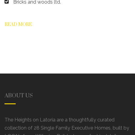
Bricks and woods ltd.
READ MORE
ABOUT US
The Heights on Latoria are a thoughtfully curated
collection of 28 Single Family Executive Homes, built by